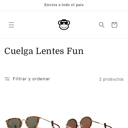
Ir
Envíos a todo el país
directamente
al contenido
Carrito
C
Cuelga Lentes Fun
o
l
Filtrar y ordenar
2 productos
e
c
c
i