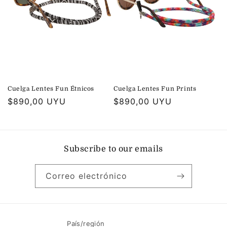
ó
n
:
Cuelga Lentes Fun Prints
Cuelga Lentes Fun Étnicos
Precio
$890,00 UYU
Precio
$890,00 UYU
habitual
habitual
Subscribe to our emails
Correo electrónico
País/región