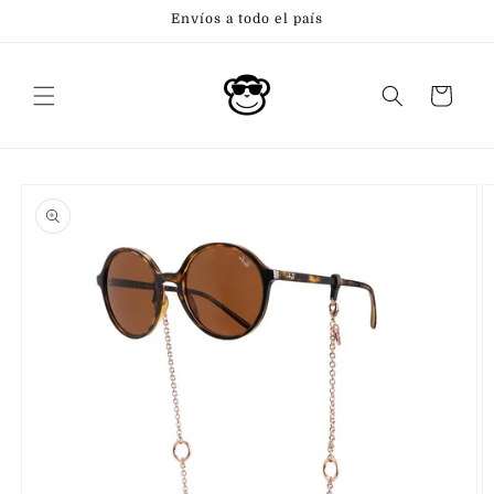
Ir
Envíos a todo el país
directamente
al contenido
Carrito
Ir
directamente
a la
información
del producto