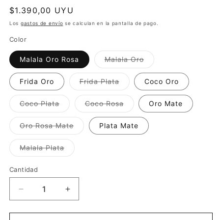
Precio
$1.390,00 UYU
habitual
Los
gastos de envío
se calculan en la pantalla de pago.
Color
Variante
Malala Oro Rosa
Malala Oro
agotada
o
no
Variante
Frida Oro
Frida Plata
Coco Oro
disponible
agotada
o
no
Variante
Variante
Coco Plata
Coco Rosa
Oro Mate
disponible
agotada
agotada
o
o
no
no
Variante
Oro Rosa Mate
Plata Mate
disponible
disponible
agotada
o
no
Variante
Malala Plata
disponible
agotada
o
no
Cantidad
disponible
Reducir
Aumentar
cantidad
cantidad
para
para