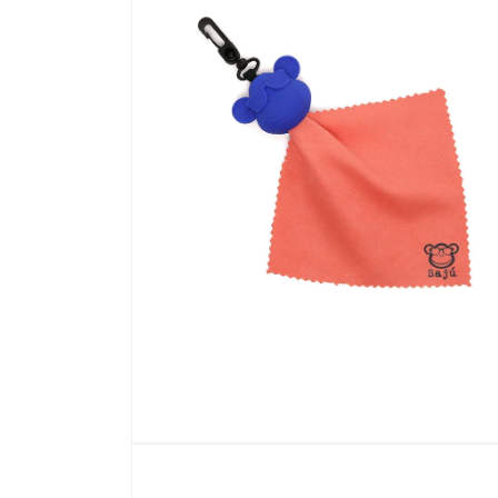
Abrir
elemento
multimedia