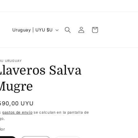
Iniciar
P
Carrito
Uruguay | UYU $U
sesión
a
í
s
JU URUGUAY
/
Llaveros Salva
r
Mugre
e
g
recio
590,00 UYU
i
abitual
ó
s
gastos de envío
se calculan en la pantalla de
go.
n
lor