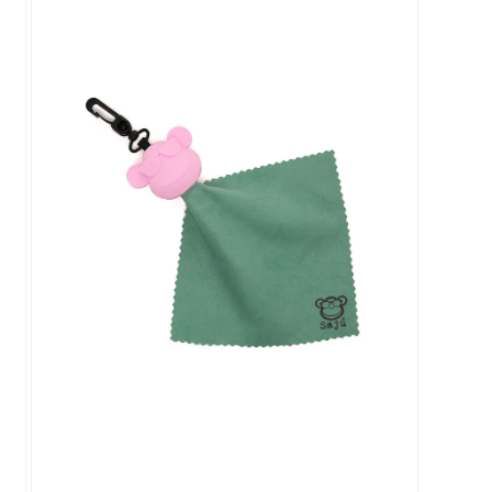
3
en
una
ventana
modal