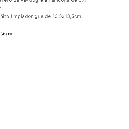
avero Salva-Mugre en silicona de 6x7
m.
ñito limpiador gris de 13,5x13,5cm.
Share