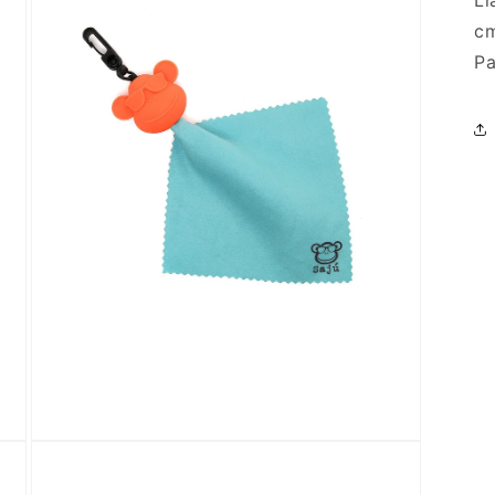
Ll
c
Pa
Abrir
elemento
multimedia