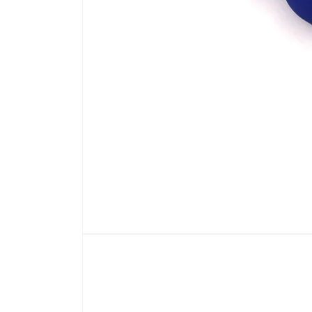
Abrir
elemento
multimedia
1
en
una
ventana
modal