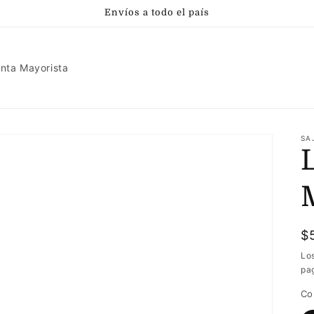
Envíos a todo el país
nta Mayorista
SA
P
$
h
Lo
pa
Co