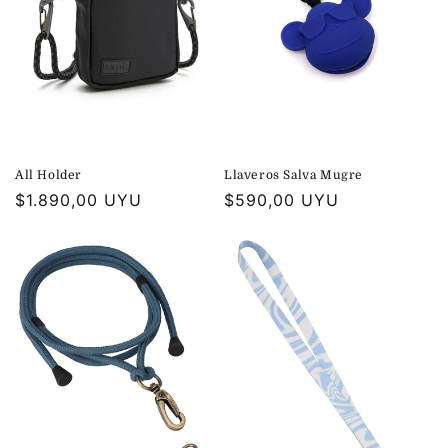
ó
n
:
Llaveros Salva Mugre
All Holder
Precio
$590,00 UYU
Precio
$1.890,00 UYU
habitual
habitual