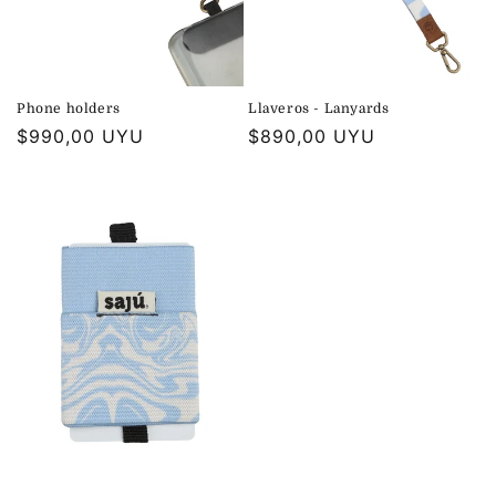
Phone holders
Llaveros - Lanyards
Precio
$990,00 UYU
Precio
$890,00 UYU
habitual
habitual