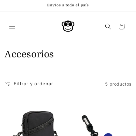
Ir
Envíos a todo el país
directamente
al contenido
Carrito
C
Accesorios
o
l
Filtrar y ordenar
5 productos
e
c
c
i