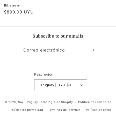
Billeteras
Precio
$890,00 UYU
habitual
Subscribe to our emails
Correo electrónico
País/región
Uruguay | UYU $U
Formas
© 2026,
Sajú Uruguay
Tecnología de Shopify
Política de reembolso
de
Política de privacidad
Términos del servicio
Política de envío
pago